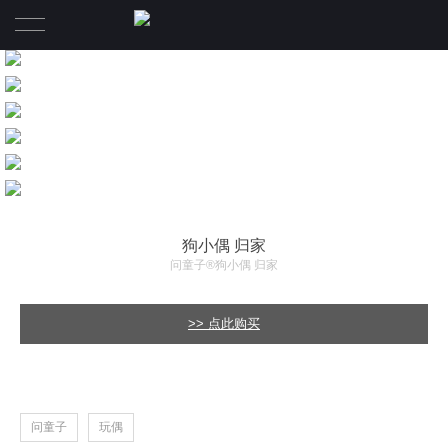
首页
作品
关于
资讯
品牌
狗小偶 归家
问童子®狗小偶 归家
联系
>> 点此购买
问童子
玩偶